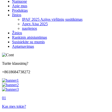
Namuose
Apie mus
Produktas
žinios
IPAF 2025 Azijos viršūnių susitikimas
Apex Aisa 2025
naujienos
Žinios
Rankinis atsisiuntimas
Susisiekite su mumis
Aptarnavimas
Turite klausimų?
+8618684738272
01
Kas mes tokie?