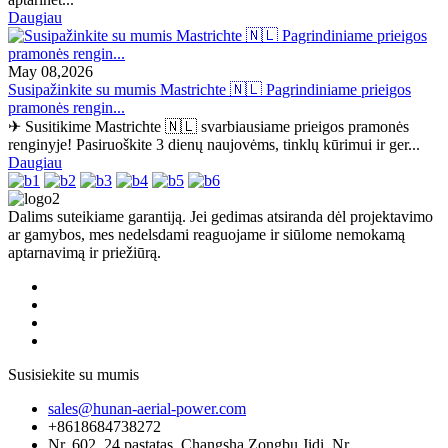
Daugiau
May 08,2026
Susipažinkite su mumis Mastrichte 🇳🇱 Pagrindiniame prieigos
pramonės rengin...
✈ Susitikime Mastrichte 🇳🇱 svarbiausiame prieigos pramonės
renginyje! Pasiruoškite 3 dienų naujovėms, tinklų kūrimui ir ger...
Daugiau
Dalims suteikiame garantiją. Jei gedimas atsiranda dėl projektavimo
ar gamybos, mes nedelsdami reaguojame ir siūlome nemokamą
aptarnavimą ir priežiūrą.
Susisiekite su mumis
sales@hunan-aerial-power.com
+8618684738272
Nr. 602, 24 pastatas, Changsha Zongbu Jidi, Nr