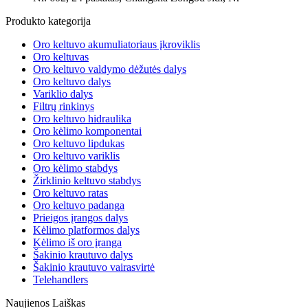
Produkto kategorija
Oro keltuvo akumuliatoriaus įkroviklis
Oro keltuvas
Oro keltuvo valdymo dėžutės dalys
Oro keltuvo dalys
Variklio dalys
Filtrų rinkinys
Oro keltuvo hidraulika
Oro kėlimo komponentai
Oro keltuvo lipdukas
Oro keltuvo variklis
Oro kėlimo stabdys
Žirklinio keltuvo stabdys
Oro keltuvo ratas
Oro keltuvo padanga
Prieigos įrangos dalys
Kėlimo platformos dalys
Kėlimo iš oro įranga
Šakinio krautuvo dalys
Šakinio krautuvo vairasvirtė
Telehandlers
Naujienos Laiškas