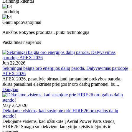
Laimingi klientai
produktų
Gauti apdovanojimai
Aukštos-kokybės produktai, puiki technologija
Paskutinės naujienos
Jun 22,2026
Sėkmingai baigta oro energijos dalių paroda. Dalyvavimas parodoje
APEX 2026
APEX 2026, pasaulyje pirmaujanti tarptautinė prekybos paroda,
skirta pasaulinei elektrinės prieigos ir oro darbų pramonei, bu...
Daugiau
May 22,2026
Dėkojame visiems, kad sustojote prie HIRE26 oro galios dalių
stendo!
Dėkojame visiems, kad užsukote į Aerial Power Parts stendą
HIRE26! Smagu su kiekvienu lankytoju keistis idėjomis ir
aptarinėt...