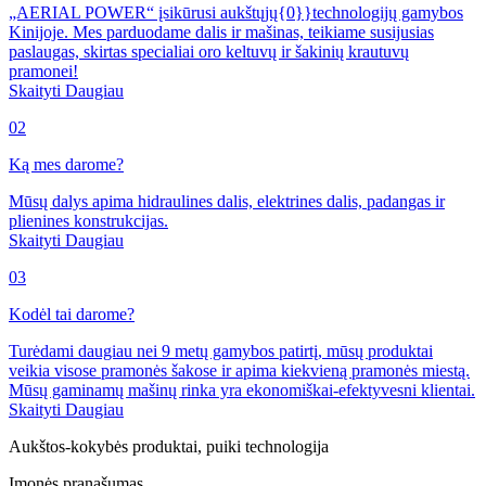
„AERIAL POWER“ įsikūrusi aukštųjų{0}}technologijų gamybos
Kinijoje. Mes parduodame dalis ir mašinas, teikiame susijusias
paslaugas, skirtas specialiai oro keltuvų ir šakinių krautuvų
pramonei!
Skaityti Daugiau
02
Ką mes darome?
Mūsų dalys apima hidraulines dalis, elektrines dalis, padangas ir
plienines konstrukcijas.
Skaityti Daugiau
03
Kodėl tai darome?
Turėdami daugiau nei 9 metų gamybos patirtį, mūsų produktai
veikia visose pramonės šakose ir apima kiekvieną pramonės miestą.
Mūsų gaminamų mašinų rinka yra ekonomiškai-efektyvesni klientai.
Skaityti Daugiau
Aukštos-kokybės produktai, puiki technologija
Įmonės pranašumas