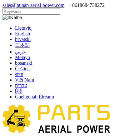
sales@hunan-aerial-power.com
+8618684738272
Kalba
Lietuvių
English
hrvatski
日本語
عربي
Melayu
bosanski
Čeština
বাংলা
Việt Nam
עברית
हिंदी
Gaeilgenah Éireann