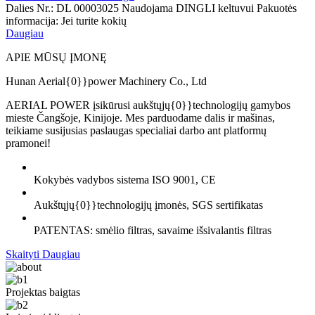
Dalies Nr.: DL 00003025 Naudojama DINGLI keltuvui Pakuotės
informacija: Jei turite kokių
Daugiau
APIE MŪSŲ ĮMONĘ
Hunan Aerial{0}}power Machinery Co., Ltd
AERIAL POWER įsikūrusi aukštųjų{0}}technologijų gamybos
mieste Čangšoje, Kinijoje. Mes parduodame dalis ir mašinas,
teikiame susijusias paslaugas specialiai darbo ant platformų
pramonei!
Kokybės vadybos sistema ISO 9001, CE
Aukštųjų{0}}technologijų įmonės, SGS sertifikatas
PATENTAS: smėlio filtras, savaime išsivalantis filtras
Skaityti Daugiau
Projektas baigtas